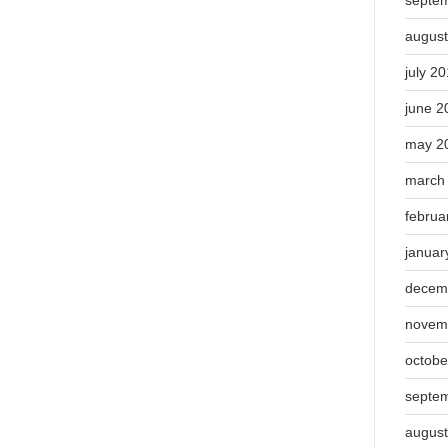
augus
july 2
june 2
may 2
march
februa
januar
decem
novem
octobe
septe
augus