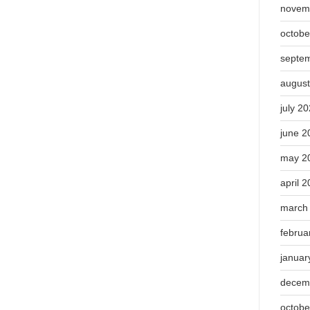
novem
octobe
septe
augus
july 2
june 2
may 2
april 
march
februa
januar
decem
octobe