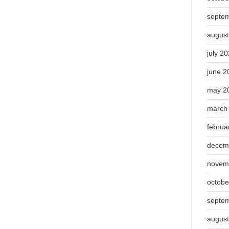
septe
augus
july 2
june 2
may 2
march
februa
decem
novem
octobe
septe
augus