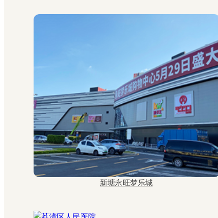
新塘永旺梦乐城