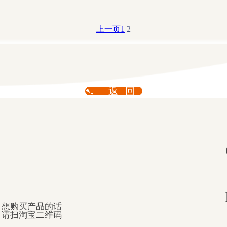
上一页
1
2
返回
想购买产品的话
请扫淘宝二维码