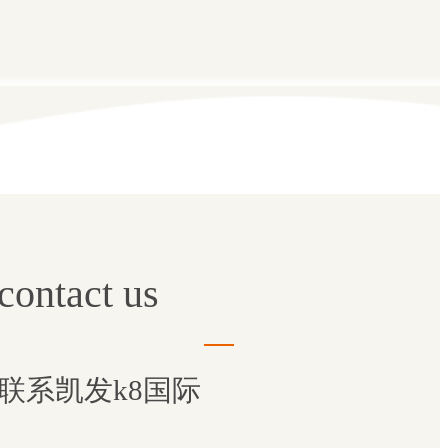
contact us
联系凯发k8国际