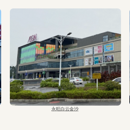
永旺白云金沙