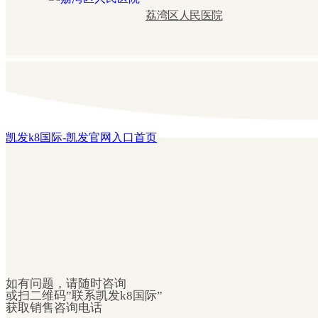
荔湾区人民医院
凯发k8国际-凯发官网入口首页
如有问题，请随时咨询
或扫二维码”联系凯发k8国际”
获取销售咨询电话