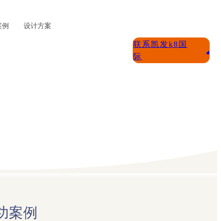
案例
设计方案
联系凯发k8国
际
功案例