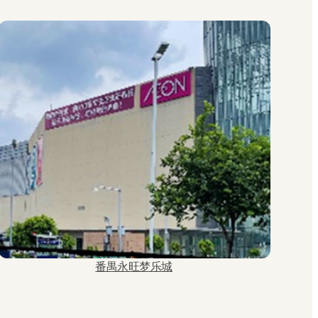
番禺永旺梦乐城