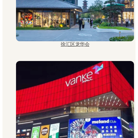
徐汇区龙华会