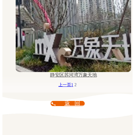
静安区苏河湾万象天地
上一页
1
2
返回