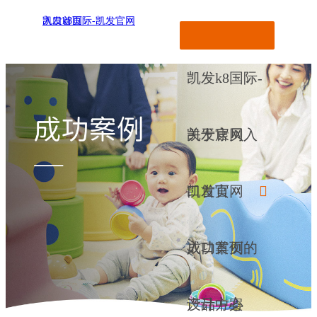
凯发k8国际-凯发官网入口首页
凯发k8国际-
凯发官网入
关于康贝
口首页
凯发官网
入口首页的
成功案例
产品中心
设计方案