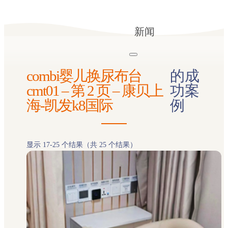
新闻
combi婴儿换尿布台
的成
cmt01 – 第 2 页 – 康贝上
功案
海-凯发k8国际
例
显示 17-25 个结果（共 25 个结果）