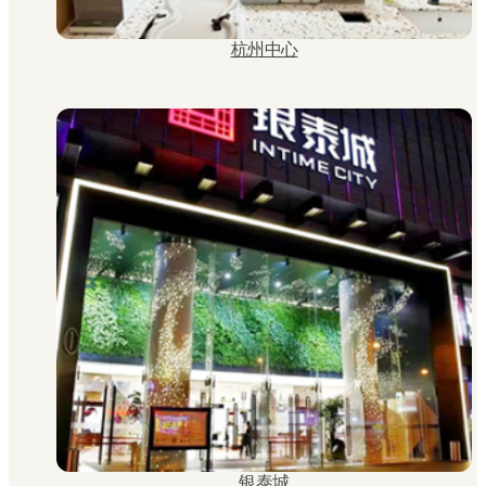
杭州中心
银泰城