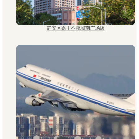
静安区嘉里不夜城南广场店