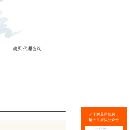
购买.代理咨询
※了解最新信息，
请关注康贝公众号