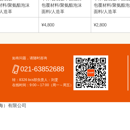
材料/聚氨酯泡沫
包覆材料/聚氨酯泡沫
包覆材料/聚氨酯
/人造革
面料/人造革
面料/人造革
¥4,800
¥2,800
如有问题，请随时咨询
021-63852688
转：8326 bcs部负责人：刘雯
在线时间：9:00～17:00（周一～周五）
（上海）有限公司