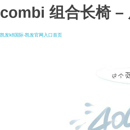
combi 组合长椅
凯发k8国际-凯发官网入口首页
凯发k8国际-凯发官网入口首页
combi
凯发官网入口首页的产品中心
>
幼儿游乐