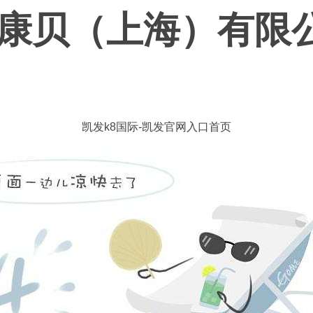
 – 康贝（上海）有限
凯发k8国际-凯发官网入口首页
场
> combi 组合长椅