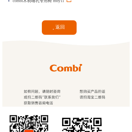
combi木制哺乳专用椅 mby11
返回