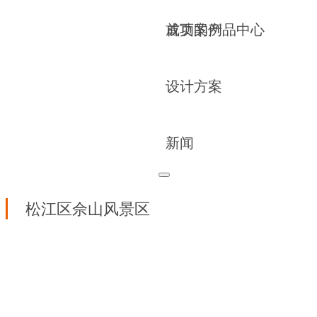
首页的产品中心
成功案例
设计方案
新闻
松江区佘山风景区