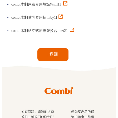
combi木制尿布专用垃圾箱ml11
combi木制哺乳专用椅 mby11
combi木制站立式尿布替换台 mzt21
返回