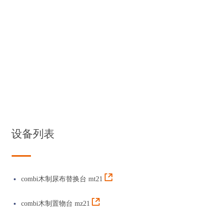
设备列表
combi木制尿布替换台 mt21
combi木制置物台 mz21