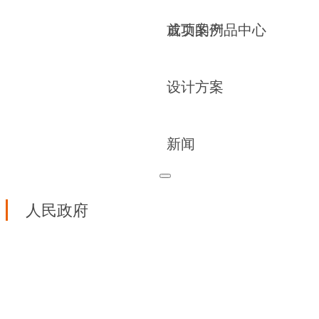
首页的产品中心
成功案例
设计方案
新闻
人民政府