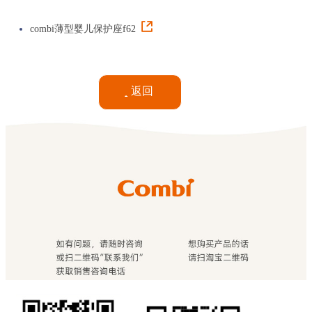
combi薄型婴儿保护座f62
返回