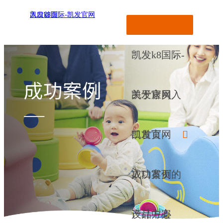
凯发k8国际-凯发官网入口首页
凯发k8国际-
凯发官网入
关于康贝
口首页
凯发官网
入口首页的
成功案例
产品中心
设计方案