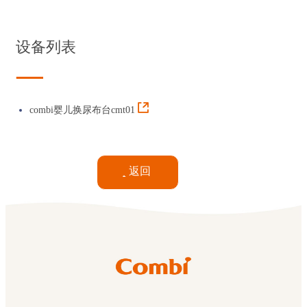
设备列表
combi婴儿换尿布台cmt01
返回