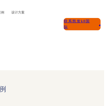
案例
设计方案
联系凯发k8国
际
例