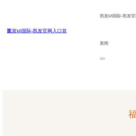
凯发k8国际-凯发
凯发k8国际-凯发官网入口首页
新闻
福