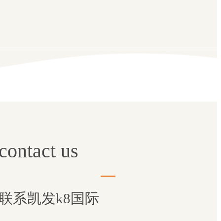
contact us
联系凯发k8国际