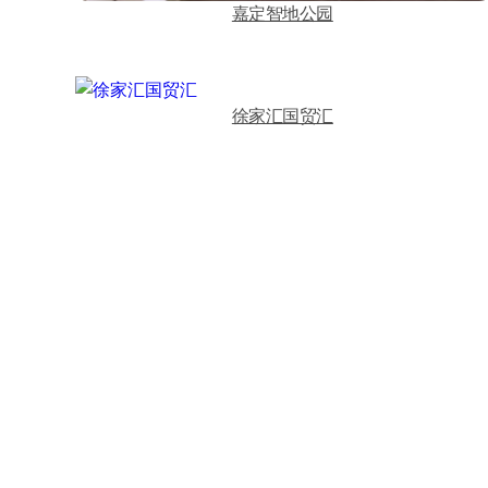
嘉定智地公园
徐家汇国贸汇