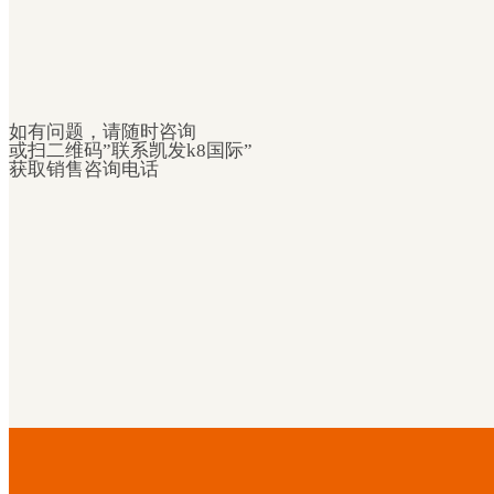
如有问题，请随时咨询
或扫二维码”联系凯发k8国际”
获取销售咨询电话