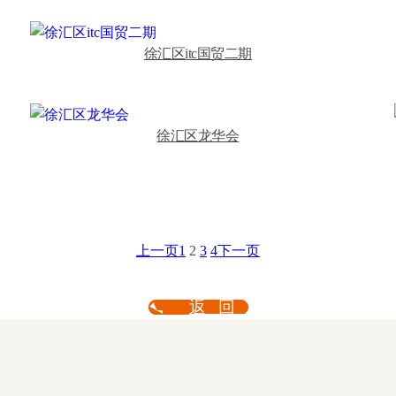
徐汇区itc国贸二期
徐汇区龙华会
上一页
1
2
3
4
下一页
返回