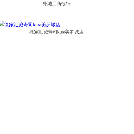
外滩工商银行
徐家汇藏寿司kura美罗城店